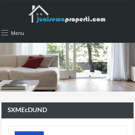
Menu
SXMEcDUND