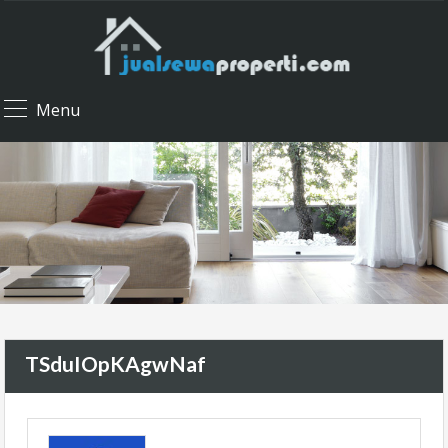
Menu
TSduIOpKAgwNaf