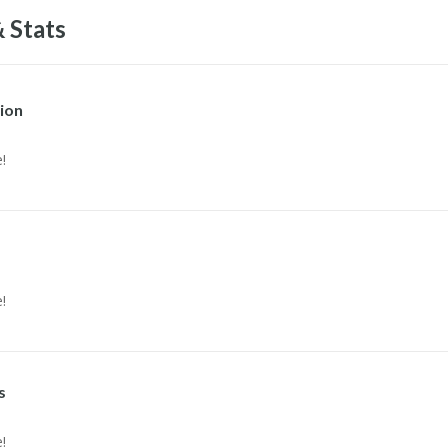
 Stats
ion
!
!
s
!