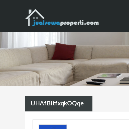
UHAfBltfxqkOQqe