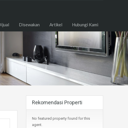
ome
Dijual
Disewakan
Artikel
Hubungi Kami
ijual
Disewakan
Artikel
Hubungi Kami
Rekomendasi Properti
No featured property found for this
agent.