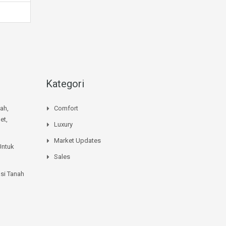
Kategori
mah,
Comfort
et,
Luxury
Market Updates
Untuk
Sales
si Tanah