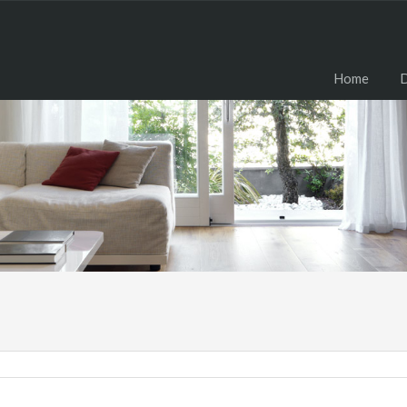
H
Home
D