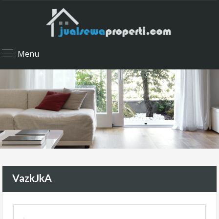
Menu
VazkJkA