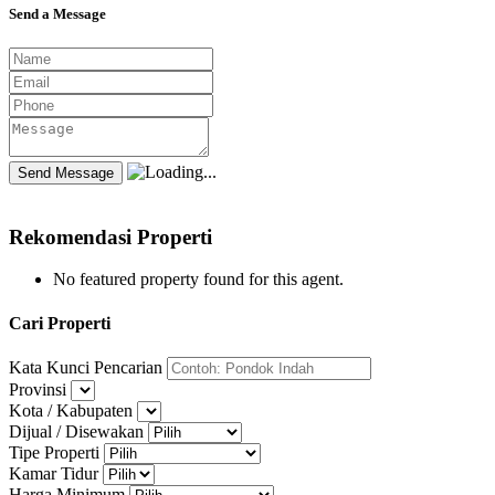
Send a Message
Rekomendasi Properti
No featured property found for this agent.
Cari Properti
Kata Kunci Pencarian
Provinsi
Kota / Kabupaten
Dijual / Disewakan
Tipe Properti
Kamar Tidur
Harga Minimum