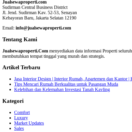
Jualsewaproperti.com
Sudirman Central Business District
Jl. Jend. Sudirman Kav. 52-53, Senayan
Kebayoran Baru, Jakarta Selatan 12190
Email:
info@jualsewaproperti.com
Tentang Kami
Jualsewaproperti.Com
menyediakan data informasi Properti seluru
membutuhkan tempat tinggal yang murah dan strategis.
Artikel Terbaru
Jasa Interior Design | Interior Rumah, Apartemen dan Kantor 
Tips Mencari Rumah Berkualitas untuk Pasangan Muda
Kelebihan dan Kelemahan Investasi Tanah Kavling
Kategori
Comfort
Luxury
Market Updates
Sales