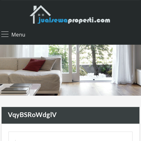
Menu
VqyBSRoWdglV