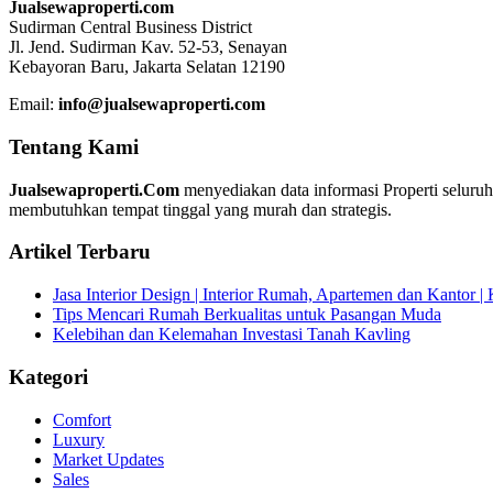
Jualsewaproperti.com
Sudirman Central Business District
Jl. Jend. Sudirman Kav. 52-53, Senayan
Kebayoran Baru, Jakarta Selatan 12190
Email:
info@jualsewaproperti.com
Tentang Kami
Jualsewaproperti.Com
menyediakan data informasi Properti seluru
membutuhkan tempat tinggal yang murah dan strategis.
Artikel Terbaru
Jasa Interior Design | Interior Rumah, Apartemen dan Kantor 
Tips Mencari Rumah Berkualitas untuk Pasangan Muda
Kelebihan dan Kelemahan Investasi Tanah Kavling
Kategori
Comfort
Luxury
Market Updates
Sales