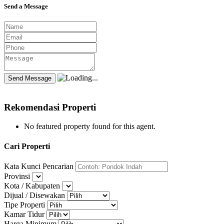
Send a Message
Rekomendasi Properti
No featured property found for this agent.
Cari Properti
Kata Kunci Pencarian
Provinsi
Kota / Kabupaten
Dijual / Disewakan
Tipe Properti
Kamar Tidur
Harga Minimum