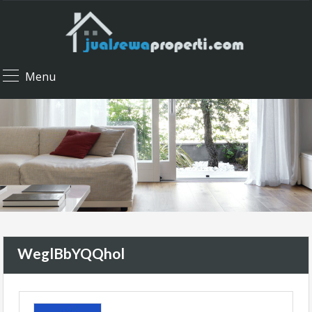
Menu
WeglBbYQQhol