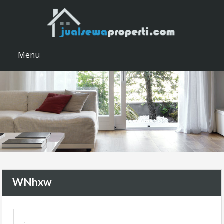
Menu
WNhxw