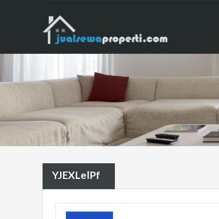
YJEXLelPf