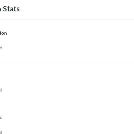
 Stats
ion
!
!
s
!