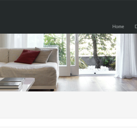
H
Home
D