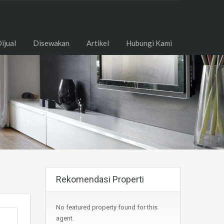
ome
Dijual
Disewakan
Artikel
Hubungi Kami
ijual
Disewakan
Artikel
Hubungi Kami
Rekomendasi Properti
No featured property found for this
agent.