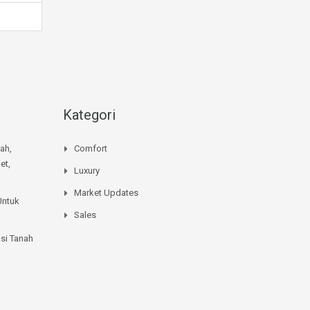
Kategori
mah,
Comfort
et,
Luxury
Market Updates
Untuk
Sales
si Tanah