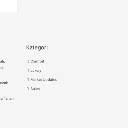
Kategori
mah,
Comfort
et,
Luxury
Market Updates
Untuk
Sales
si Tanah