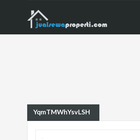
YqmTMWhYsvLSH