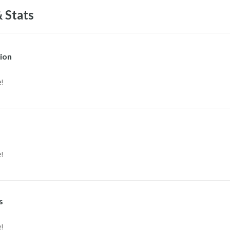
 Stats
ion
!
!
s
!