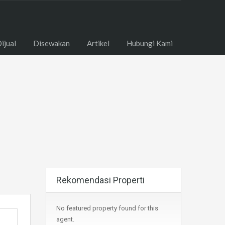
ome
Dijual
Disewakan
Artikel
Hubungi Kami
ijual
Disewakan
Artikel
Hubungi Kami
Rekomendasi Properti
No featured property found for this
agent.