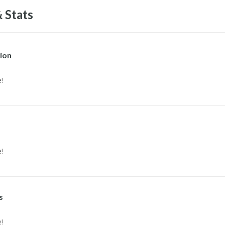
 Stats
ion
!
!
s
!