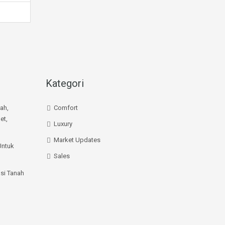
Kategori
mah,
Comfort
et,
Luxury
Market Updates
Untuk
Sales
si Tanah