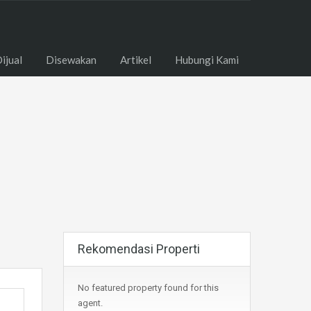
ome
Dijual
Disewakan
Artikel
Hubungi Kami
ijual
Disewakan
Artikel
Hubungi Kami
Rekomendasi Properti
No featured property found for this
agent.