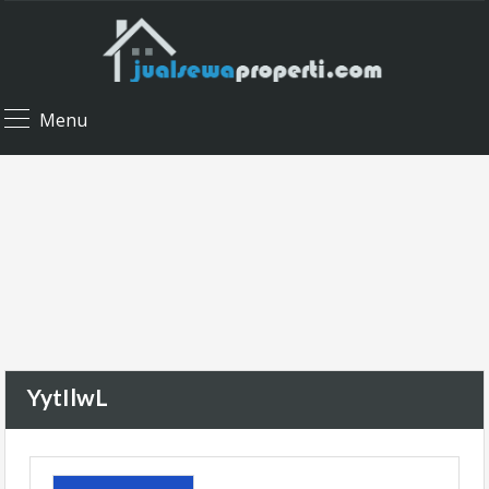
Menu
YytIlwL