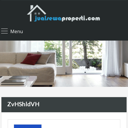
Menu
ZvHShldVH