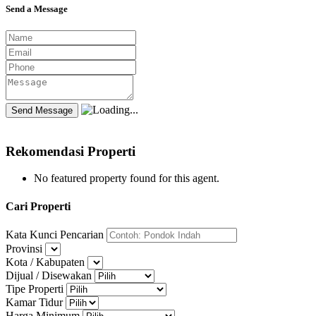
Send a Message
Rekomendasi Properti
No featured property found for this agent.
Cari Properti
Kata Kunci Pencarian
Provinsi
Kota / Kabupaten
Dijual / Disewakan
Tipe Properti
Kamar Tidur
Harga Minimum