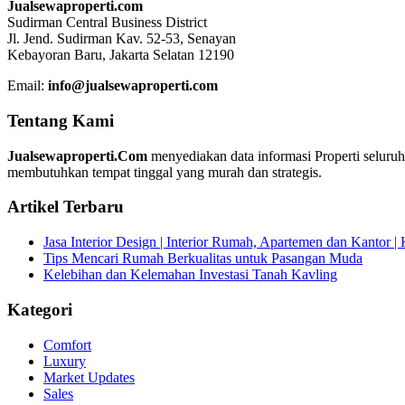
Jualsewaproperti.com
Sudirman Central Business District
Jl. Jend. Sudirman Kav. 52-53, Senayan
Kebayoran Baru, Jakarta Selatan 12190
Email:
info@jualsewaproperti.com
Tentang Kami
Jualsewaproperti.Com
menyediakan data informasi Properti seluru
membutuhkan tempat tinggal yang murah dan strategis.
Artikel Terbaru
Jasa Interior Design | Interior Rumah, Apartemen dan Kantor 
Tips Mencari Rumah Berkualitas untuk Pasangan Muda
Kelebihan dan Kelemahan Investasi Tanah Kavling
Kategori
Comfort
Luxury
Market Updates
Sales