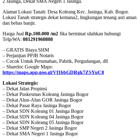
2 Jasinga, Dekat SMA Negeri 1 Jasinga.
Alamat Lokasi Tanah: Desa Koleang Kec. Jasinga, Kab. Bogor.
Lokasi Tanah strategis dekat kemana2, lingkungan tenang asri aman
dan bebas banjir.
Harga Jual
Rp.100.000 /m2
Jika berminat silahkan hubungi
Telp/WA:
081291960808
– GRATIS Biaya SHM
– Perjanjian PPJB Notaris
– Cocok Untuk Perumahan, Pabrik, Pergudangan, dll
– Shareloc Google Maps:
https://maps.app.goo.gl/Vf1bbGDRgk7ZSYuC8
Lokasi Strategis:
– Dekat Jalan Propinsi
– Dekat Puskesmas Koleang Jasinga Bogor
– Dekat Alun-Alun GOR Jasinga Bogor
– Dekat Pasar Raya Jasinga Bogor
– Dekat SDN Koleang 01 Jasinga Bogor
– Dekat SDN Koleang 04 Jasinga Bogor
– Dekat SDN Koleang 05 Jasinga Bogor
– Dekat SMP Negeri 2 Jasinga Bogor
– Dekat SMA Negeri 1 Jasinga Bogor