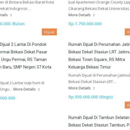
n di Bintara Bekasi Barat Kota
Jual Apartemen Orange County Lip
Dekat Indogrosir…
Cikarang Bekasi Dekat Universita
tails
More Details
0.000 /Bulan
Rp.1.750.000.000
Dijual
D
ijual 2 Lantai Di Pondok
Rumah Dijual Di Perumahan Jati
rmai Bekasi Dekat Pasar
Bekasi Dekat Stasiun LRT Jatimu
 Ungu Permai, RS Taman
Bekasi Town Square, RS Mitra
 Baru, SMP Negeri 37 Kota
Keluarga Bekasi Timur
Rumah Dijual di Perumahan Jatimu
Bekasi Dekat Stasiun LRT…
jual 2 Lantai siap huni di
More Details
 Ungu…
More Details
Rp.950.000.000 (Nego)
.000.000
D
Rumah Dijual Di Tambun Selatan
Bekasi Dekat Stasiun Tambun, P