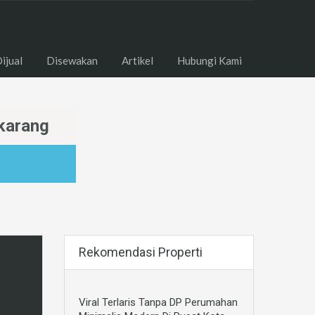
ome
Dijual
Disewakan
Artikel
Hubungi Kami
ijual
Disewakan
Artikel
Hubungi Kami
karang
Rekomendasi Properti
Viral Terlaris Tanpa DP Perumahan