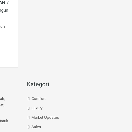
AN 7
ngun
bun
Kategori
mah,
Comfort
et,
Luxury
Market Updates
Untuk
Sales