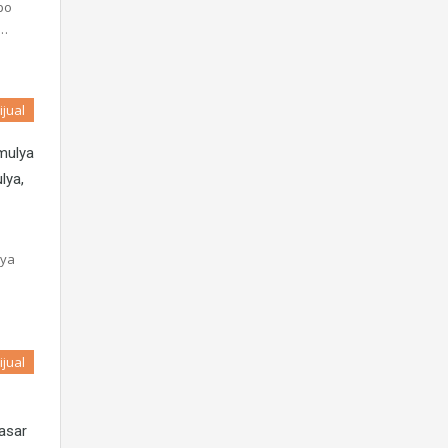
po
s…
ijual
mulya
lya,
lya
ijual
asar