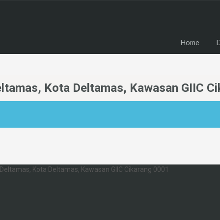
H
Home
D
ltamas, Kota Deltamas, Kawasan GIIC Ci