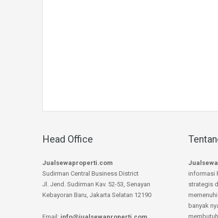
Head Office
Tentan
Jualsewaproperti.com
Jualsewa
Sudirman Central Business District
informasi 
Jl. Jend. Sudirman Kav. 52-53, Senayan
strategis 
Kebayoran Baru, Jakarta Selatan 12190
memenuhi 
banyak ny
membutuhk
Email:
info@jualsewaproperti.com