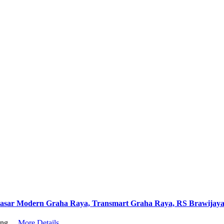
asar Modern Graha Raya, Transmart Graha Raya, RS Brawijay
rang…
More Details