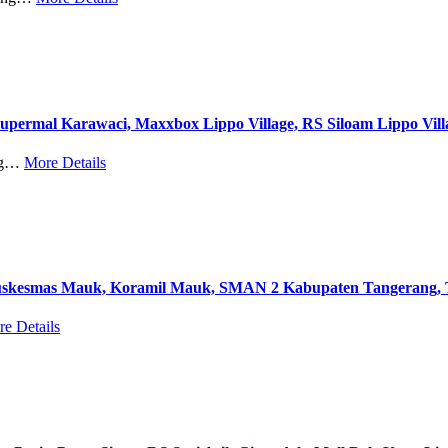
upermal Karawaci, Maxxbox Lippo Village, RS Siloam Lippo Vil
ang…
More Details
 Puskesmas Mauk, Koramil Mauk, SMAN 2 Kabupaten Tangerang
e Details