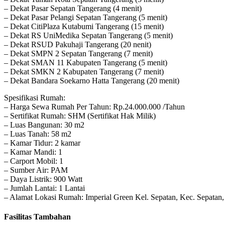
– Dekat Pasar Sepatan Tangerang (4 menit)
– Dekat Pasar Pelangi Sepatan Tangerang (5 menit)
– Dekat CitiPlaza Kutabumi Tangerang (15 menit)
– Dekat RS UniMedika Sepatan Tangerang (5 menit)
– Dekat RSUD Pakuhaji Tangerang (20 nenit)
– Dekat SMPN 2 Sepatan Tangerang (7 menit)
– Dekat SMAN 11 Kabupaten Tangerang (5 menit)
– Dekat SMKN 2 Kabupaten Tangerang (7 menit)
– Dekat Bandara Soekarno Hatta Tangerang (20 menit)
Spesifikasi Rumah:
– Harga Sewa Rumah Per Tahun: Rp.24.000.000 /Tahun
– Sertifikat Rumah: SHM (Sertifikat Hak Milik)
– Luas Bangunan: 30 m2
– Luas Tanah: 58 m2
– Kamar Tidur: 2 kamar
– Kamar Mandi: 1
– Carport Mobil: 1
– Sumber Air: PAM
– Daya Listrik: 900 Watt
– Jumlah Lantai: 1 Lantai
– Alamat Lokasi Rumah: Imperial Green Kel. Sepatan, Kec. Sepatan
Fasilitas Tambahan