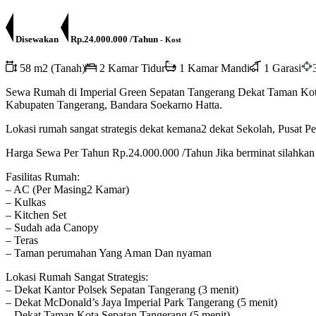
Disewakan
Rp.24.000.000 /Tahun
- Kost
58 m2 (Tanah)
2 Kamar Tidur
1 Kamar Mandi
1 Garasi
Sewa Rumah di Imperial Green Sepatan Tangerang Dekat Taman Kota
Kabupaten Tangerang, Bandara Soekarno Hatta.
Lokasi rumah sangat strategis dekat kemana2 dekat Sekolah, Pusat 
Harga Sewa Per Tahun Rp.24.000.000 /Tahun Jika berminat silahk
Fasilitas Rumah:
– AC (Per Masing2 Kamar)
– Kulkas
– Kitchen Set
– Sudah ada Canopy
– Teras
– Taman perumahan Yang Aman Dan nyaman
Lokasi Rumah Sangat Strategis:
– Dekat Kantor Polsek Sepatan Tangerang (3 menit)
– Dekat McDonald’s Jaya Imperial Park Tangerang (5 menit)
– Dekat Taman Kota Sepatan Tangerang (5 menit)