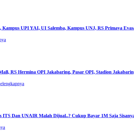
RI, Kampus UPI YAI, UI Salemba, Kampus UNJ, RS Primaya Ev
nya
all, RS Hermina OPI Jakabaring, Pasar OPI, Stadion Jakabari
Selengkapnya
ITS Dan UNAIR Malah Dijual..? Cukup Bayar 1M Saja Sisanya
nya