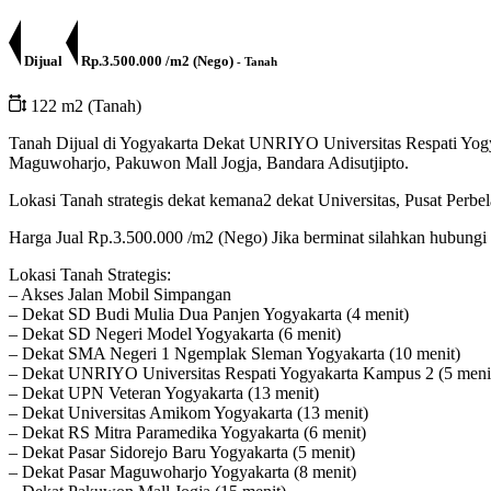
Dijual
Rp.3.500.000 /m2 (Nego)
- Tanah
122 m2 (Tanah)
Tanah Dijual di Yogyakarta Dekat UNRIYO Universitas Respati Yogy
Maguwoharjo, Pakuwon Mall Jogja, Bandara Adisutjipto.
Lokasi Tanah strategis dekat kemana2 dekat Universitas, Pusat Perb
Harga Jual Rp.3.500.000 /m2 (Nego) Jika berminat silahkan hubun
Lokasi Tanah Strategis:
– Akses Jalan Mobil Simpangan
– Dekat SD Budi Mulia Dua Panjen Yogyakarta (4 menit)
– Dekat SD Negeri Model Yogyakarta (6 menit)
– Dekat SMA Negeri 1 Ngemplak Sleman Yogyakarta (10 menit)
– Dekat UNRIYO Universitas Respati Yogyakarta Kampus 2 (5 meni
– Dekat UPN Veteran Yogyakarta (13 menit)
– Dekat Universitas Amikom Yogyakarta (13 menit)
– Dekat RS Mitra Paramedika Yogyakarta (6 menit)
– Dekat Pasar Sidorejo Baru Yogyakarta (5 menit)
– Dekat Pasar Maguwoharjo Yogyakarta (8 menit)