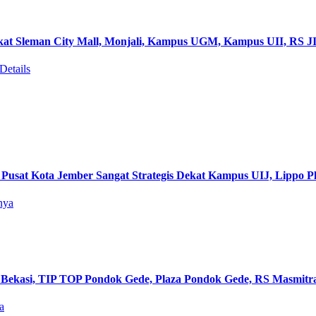
kat Sleman City Mall, Monjali, Kampus UGM, Kampus UII, RS J
Details
 Pusat Kota Jember Sangat Strategis Dekat Kampus UIJ, Lippo P
nya
Bekasi, TIP TOP Pondok Gede, Plaza Pondok Gede, RS Masmitr
a