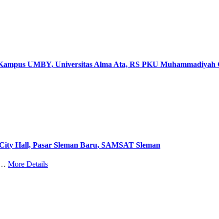
 Kampus UMBY, Universitas Alma Ata, RS PKU Muhammadiyah
City Hall, Pasar Sleman Baru, SAMSAT Sleman
ty…
More Details