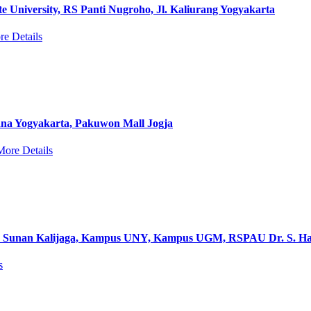
e University, RS Panti Nugroho, Jl. Kaliurang Yogyakarta
e Details
na Yogyakarta, Pakuwon Mall Jogja
More Details
 Sunan Kalijaga, Kampus UNY, Kampus UGM, RSPAU Dr. S. Hard
s