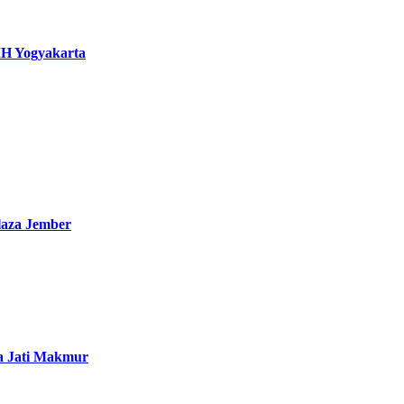
IH Yogyakarta
laza Jember
a Jati Makmur